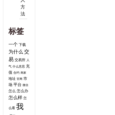
人
方
法
标签
一个
下载
交
为什么
易
交易所
人
充
气
什么意思
值
合约
商家
地址
市
官网
平台
场
微信
怎么
怎么办
怎么样
怎
我
么看