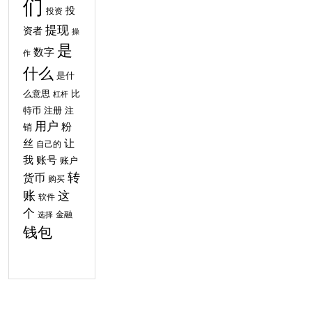
们
投
投资
提现
资者
操
是
数字
作
什么
是什
比
么意思
杠杆
特币
注
注册
用户
粉
销
丝
让
自己的
我
账号
账户
转
货币
购买
账
这
软件
个
金融
选择
钱包