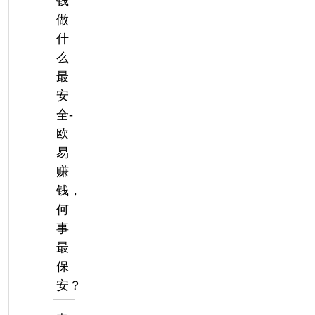
钱
做
什
么
最
安
全-
欧
易
赚
钱，
何
事
最
保
安？