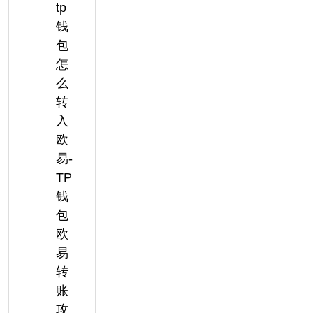
tp
钱
包
怎
么
转
入
欧
易-
TP
钱
包
欧
易
转
账
攻