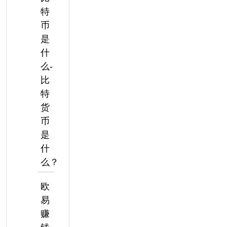
特
币
是
什
么-
比
特
货
币
是
什
么？
欧
易
赚