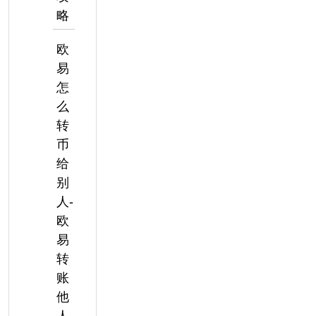
略
欧
易
怎
么
转
币
给
别
人-
欧
易
转
账
他