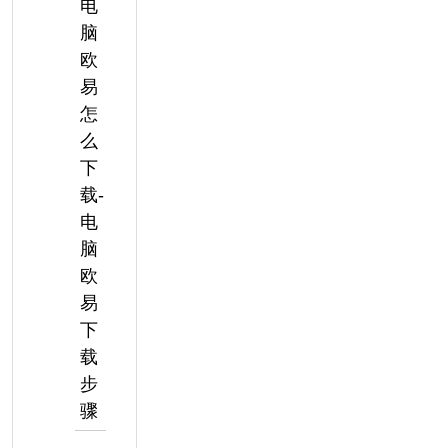
电
脑
欧
易
怎
么
下
载-
电
脑
欧
易
下
载
步
骤