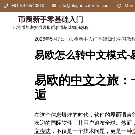
Skip
+91-9876543210
info@elegantcaterers.com
Mon 
to
content
币圈新手零基础入门
比特币加密货币虚拟币炒币基础知识教程
2026年5月7日
|
币圈新手入门基础知识学习教
易欧怎么转中文模式-
易欧的
中文
之旅：
逅
在这个信息爆炸的时代，软件的界面语言
欢迎的国际软件，其用户遍布全球。然而
文
模式
，不仅是一个技术问题，更是一种