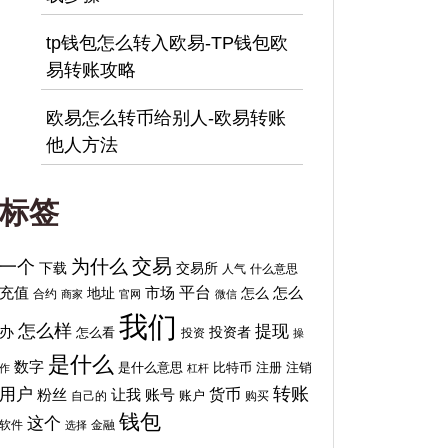
tp钱包怎么转入欧易-TP钱包欧
易转账攻略
欧易怎么转币给别人-欧易转账
他人方法
标签
交易
为什么
一个
下载
交易所
人气
什么意思
平台
充值
地址
市场
怎么
怎么
合约
商家
官网
微信
我们
怎么样
提现
办
投资者
怎么看
投资
操
是什么
数字
比特币
注销
是什么意思
注册
作
杠杆
转账
用户
货币
粉丝
让我
账号
自己的
账户
购买
钱包
这个
软件
金融
选择