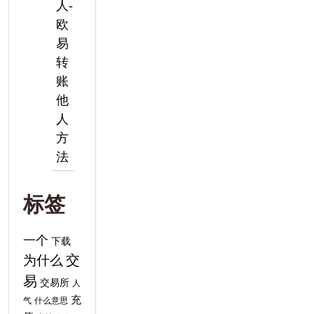
人-
欧
易
转
账
他
人
方
法
标签
一个
下载
交
为什么
易
交易所
人
充
气
什么意思