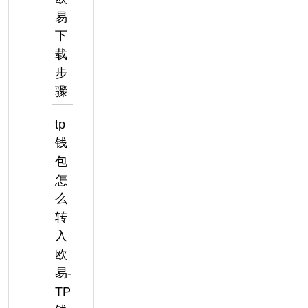
易
下
载
步
骤
tp
钱
包
怎
么
转
入
欧
易-
TP