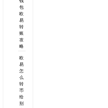
钱
包
欧
易
转
账
攻
略
欧
易
怎
么
转
币
给
别