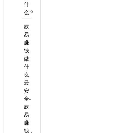
什
么？
欧
易
赚
钱
做
什
么
最
安
全-
欧
易
赚
钱，