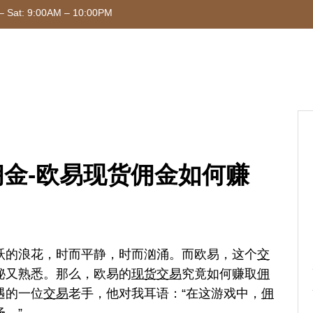
– Sat: 9:00AM – 10:00PM
金-欧易现货佣金如何赚
跃的浪花，时而平静，时而汹涌。而欧易，这个
交
秘又熟悉。那么，欧易的
现货交易
究竟如何赚取
佣
遇的一位
交易
老手，他对我耳语：“在这游戏中，
佣
。”