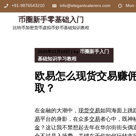
Skip
+91-9876543210
info@elegantcaterers.com
Mon 
to
content
币圈新手零基础入门
比特币加密货币虚拟币炒币基础知识教程
币圈新手入门
2025年12月18日
|
by
基础知识学习教程
欧易怎么现货交易赚佣
取？
在金融的大潮中，
现货交易
如同海面上跳
易
平台的身影，在众多
交易
者心中，既神
金
？这让我不禁想起去年在华尔街街头偶
金
不过是入场费，关键在于你如何玩转市场