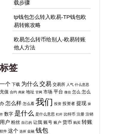
载步骤
tp钱包怎么转入欧易-TP钱包欧
易转账攻略
欧易怎么转币给别人-欧易转账
他人方法
标签
交易
为什么
一个
下载
交易所
人气
什么意思
平台
充值
地址
市场
怎么
怎么
合约
商家
官网
微信
我们
怎么样
提现
办
投资者
怎么看
投资
操
是什么
数字
比特币
注销
是什么意思
注册
作
杠杆
转账
用户
货币
粉丝
让我
账号
自己的
账户
购买
钱包
这个
软件
金融
选择