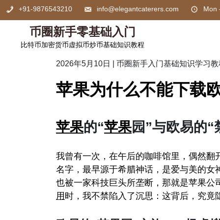
Skip
+91-9876543210
info@elegantcaterers.com
Mon 
to
content
币圈新手零基础入门
比特币加密货币虚拟币炒币基础知识教程
2026年5月10日
|
币圈新手入门基础知识学习教
苹果为什么不能下载欧
苹果
的“
苹果
园”与欧易的“
我曾有一次，在午后的咖啡馆里，偶然翻
名字，最早源于希腊神话，是爱与美的女
也被一家科技巨头所垄断，那就是苹果公
用
时，我不禁陷入了沉思：这背后，究竟