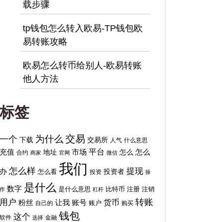
载步骤
tp钱包怎么转入欧易-TP钱包欧
易转账攻略
欧易怎么转币给别人-欧易转账
他人方法
标签
交易
为什么
一个
下载
交易所
人气
什么意思
平台
充值
地址
市场
怎么
怎么
合约
商家
官网
微信
我们
怎么样
提现
办
投资者
怎么看
投资
操
是什么
数字
比特币
注销
是什么意思
注册
作
杠杆
转账
用户
货币
粉丝
让我
账号
自己的
账户
购买
钱包
这个
软件
金融
选择