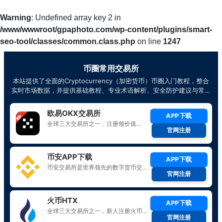
Warning
: Undefined array key 2 in
/www/wwwroot/gpaphoto.com/wp-content/plugins/smart-
seo-tool/classes/common.class.php
on line
1247