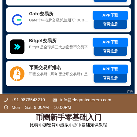
Skip
+91-9876543210
info@elegantcaterers.com
to
Mon – Sat: 9:00AM – 10:00PM
content
币圈新手零基础入门
比特币加密货币虚拟币炒币基础知识教程