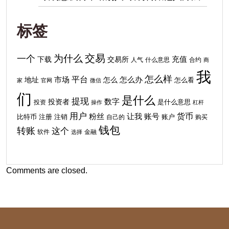
标签
交易
为什么
一个
下载
充值
交易所
人气
什么意思
合约
商
我
怎么样
平台
地址
市场
怎么
怎么办
怎么看
家
官网
微信
们
是什么
提现
投资者
数字
投资
是什么意思
操作
杠杆
用户
货币
粉丝
让我
账号
比特币
注销
注册
自己的
账户
购买
钱包
转账
这个
软件
金融
选择
Comments are closed.