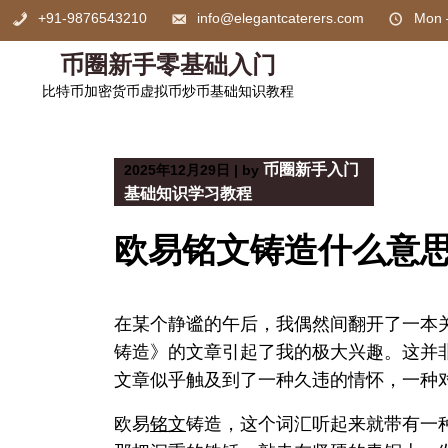
Skip
+91-9876543210
info@elegantcaterers.com
Mon 
to
content
币圈新手零基础入门
比特币加密货币虚拟币炒币基础知识教程
币圈新手入门
2025年12月29日
|
by
基础知识学习教程
欧易铭文铸造什么意思
在某个静谧的午后，我偶然间翻开了一本
铸造》的文章引起了我的极大兴趣。这并
文章似乎触及到了一种久违的情怀，一种
欧易
铭文
铸造，这个词汇听起来就带有一