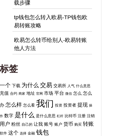
载步骤
tp钱包怎么转入欧易-TP钱包欧
易转账攻略
欧易怎么转币给别人-欧易转账
他人方法
标签
交易
为什么
一个
下载
交易所
人气
什么意思
平台
充值
地址
市场
怎么
怎么
合约
商家
官网
微信
我们
怎么样
提现
办
投资者
怎么看
投资
操
是什么
数字
比特币
注销
是什么意思
注册
作
杠杆
转账
用户
货币
粉丝
让我
账号
自己的
账户
购买
钱包
这个
软件
金融
选择