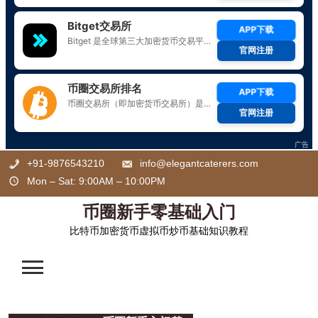
Skip
+91-9876543210
info@elegantcaterers.com
to
Mon – Sat: 9:00AM – 10:00PM
content
币圈新手零基础入门
比特币加密货币虚拟币炒币基础知识教程