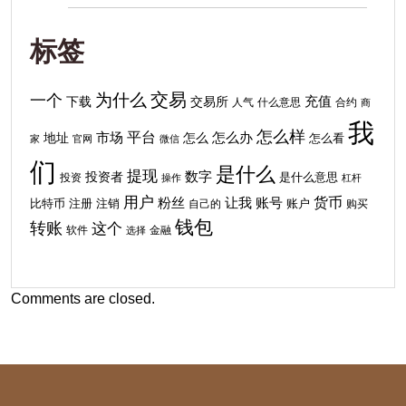
标签
交易
为什么
一个
下载
充值
交易所
人气
什么意思
合约
商
我
怎么样
平台
地址
市场
怎么
怎么办
怎么看
家
官网
微信
们
是什么
提现
投资者
数字
投资
是什么意思
操作
杠杆
用户
货币
粉丝
让我
账号
比特币
注销
注册
自己的
账户
购买
钱包
转账
这个
软件
金融
选择
Comments are closed.