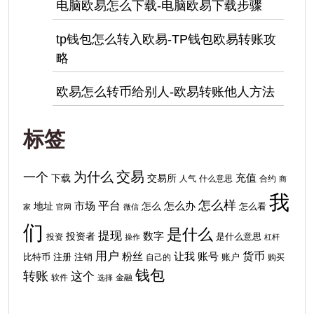
电脑欧易怎么下载-电脑欧易下载步骤
tp钱包怎么转入欧易-TP钱包欧易转账攻
略
欧易怎么转币给别人-欧易转账他人方法
标签
交易
为什么
一个
下载
充值
交易所
人气
什么意思
合约
商
我
怎么样
平台
地址
市场
怎么
怎么办
怎么看
家
官网
微信
们
是什么
提现
投资者
数字
投资
是什么意思
操作
杠杆
用户
货币
粉丝
让我
账号
比特币
注销
注册
自己的
账户
购买
钱包
转账
这个
软件
金融
选择