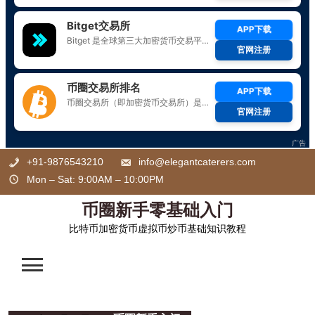
Skip
+91-9876543210
info@elegantcaterers.com
to
Mon – Sat: 9:00AM – 10:00PM
content
币圈新手零基础入门
比特币加密货币虚拟币炒币基础知识教程