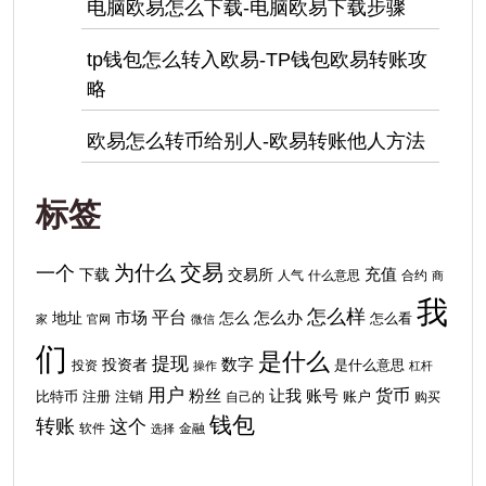
电脑欧易怎么下载-电脑欧易下载步骤
tp钱包怎么转入欧易-TP钱包欧易转账攻
略
欧易怎么转币给别人-欧易转账他人方法
标签
交易
为什么
一个
下载
充值
交易所
人气
什么意思
合约
商
我
怎么样
平台
地址
市场
怎么
怎么办
怎么看
家
官网
微信
们
是什么
提现
投资者
数字
投资
是什么意思
操作
杠杆
用户
货币
粉丝
让我
账号
比特币
注销
注册
自己的
账户
购买
钱包
转账
这个
软件
金融
选择