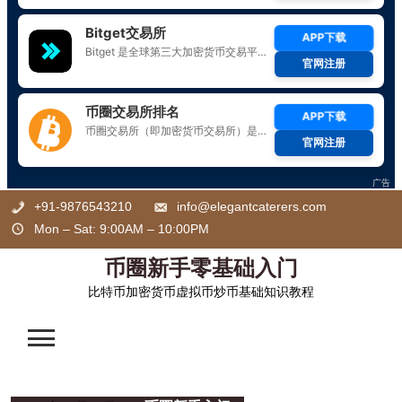
Skip
+91-9876543210
info@elegantcaterers.com
to
Mon – Sat: 9:00AM – 10:00PM
content
币圈新手零基础入门
比特币加密货币虚拟币炒币基础知识教程