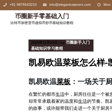
Skip
+91-9876543210
info@elegantcaterers.com
Mon 
to
content
币圈新手零基础入门
比特币加密货币虚拟币炒币基础知识教程
币圈新手入门
2025年12月23日
|
by
基础知识学习教程
凯易欧温菜板怎么样-
凯易欧温
菜板
：一场关于
在繁忙的都市
生活
中，厨房往往是一个被
却常常承载着家的温度和
生活
的节奏。凯
的故事，或许能带我们走进一个关于厨房