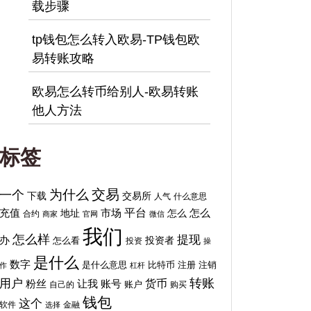
载步骤
tp钱包怎么转入欧易-TP钱包欧
易转账攻略
欧易怎么转币给别人-欧易转账
他人方法
标签
交易
为什么
一个
下载
交易所
人气
什么意思
平台
充值
地址
市场
怎么
怎么
合约
商家
官网
微信
我们
怎么样
提现
办
投资者
怎么看
投资
操
是什么
数字
比特币
注销
是什么意思
注册
作
杠杆
转账
用户
货币
粉丝
让我
账号
自己的
账户
购买
钱包
这个
软件
金融
选择