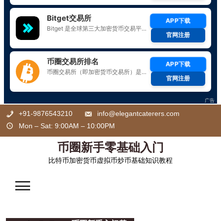
Skip
+91-9876543210
info@elegantcaterers.com
to
Mon – Sat: 9:00AM – 10:00PM
content
币圈新手零基础入门
比特币加密货币虚拟币炒币基础知识教程