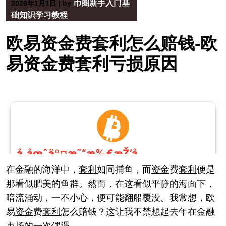
币圈新手入门基
2026年1月1日
|
by
础知识学习教程
欧易资金费套利怎么赔钱-欧
易资金费套利亏损原因
在金融的海洋中，
套利
如同捕鱼，而
资金
费
套利
便是
那看似肥美的鱼群。然而，在这看似平静的海面下，
暗流涌动，一不小心，便可能翻船覆没。我常想，欧
易
资金
费
套利
怎么赔钱？这让我不禁想起去年在金融