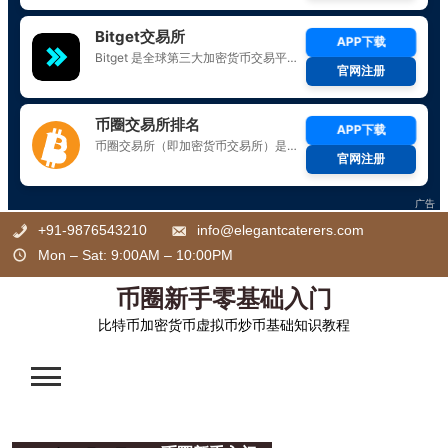
Skip
+91-9876543210
info@elegantcaterers.com
to
Mon – Sat: 9:00AM – 10:00PM
content
币圈新手零基础入门
比特币加密货币虚拟币炒币基础知识教程