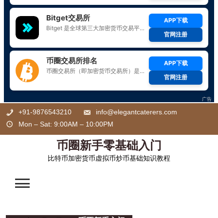
Skip
+91-9876543210
info@elegantcaterers.com
to
Mon – Sat: 9:00AM – 10:00PM
content
币圈新手零基础入门
比特币加密货币虚拟币炒币基础知识教程