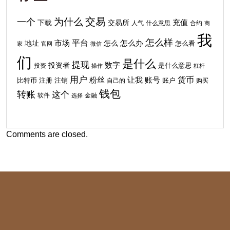
交易
为什么
一个
下载
充值
交易所
人气
什么意思
合约
商
我
怎么样
平台
地址
市场
怎么
怎么办
怎么看
家
官网
微信
们
是什么
提现
投资者
数字
投资
是什么意思
操作
杠杆
用户
货币
粉丝
让我
账号
比特币
注销
注册
自己的
账户
购买
钱包
转账
这个
软件
金融
选择
Comments are closed.