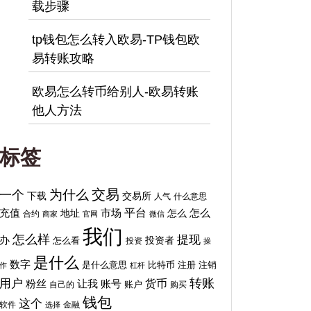
载步骤
tp钱包怎么转入欧易-TP钱包欧
易转账攻略
欧易怎么转币给别人-欧易转账
他人方法
标签
交易
为什么
一个
下载
交易所
人气
什么意思
平台
充值
地址
市场
怎么
怎么
合约
商家
官网
微信
我们
怎么样
提现
办
投资者
怎么看
投资
操
是什么
数字
比特币
注销
是什么意思
注册
作
杠杆
转账
用户
货币
粉丝
让我
账号
自己的
账户
购买
钱包
这个
软件
金融
选择