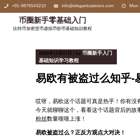
Skip
+91-9876543210
info@elegantcaterers.com
Mon 
to
content
币圈新手零基础入门
比特币加密货币虚拟币炒币基础知识教程
币圈新手入门
2025年12月31日
|
by
基础知识学习教程
易欧有被盗过么知乎-
哎呀，易欧这个话题可真是热乎！你有没
今天就聊聊这个，看看这个话题背后的故
粉丝
数量嗖嗖上涨！
易欧
被盗
过么？正反方观点大对决！