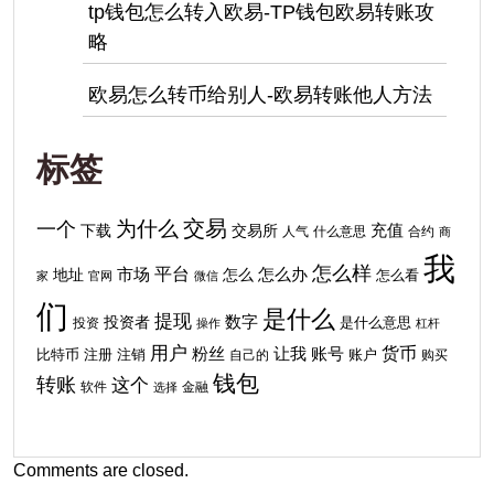
tp钱包怎么转入欧易-TP钱包欧易转账攻
略
欧易怎么转币给别人-欧易转账他人方法
标签
交易
为什么
一个
下载
充值
交易所
人气
什么意思
合约
商
我
怎么样
平台
地址
市场
怎么
怎么办
怎么看
家
官网
微信
们
是什么
提现
投资者
数字
投资
是什么意思
操作
杠杆
用户
货币
粉丝
让我
账号
比特币
注销
注册
自己的
账户
购买
钱包
转账
这个
软件
金融
选择
Comments are closed.