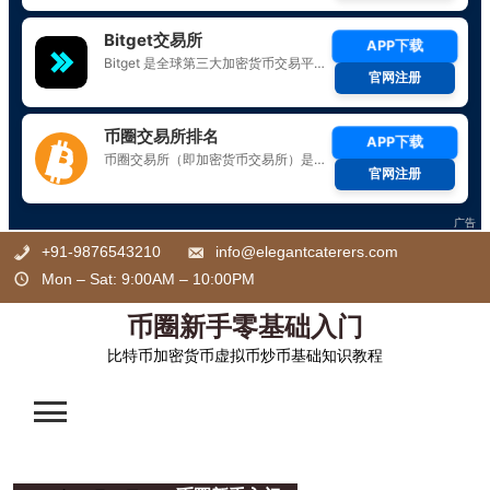
Skip
+91-9876543210
info@elegantcaterers.com
to
Mon – Sat: 9:00AM – 10:00PM
content
币圈新手零基础入门
比特币加密货币虚拟币炒币基础知识教程