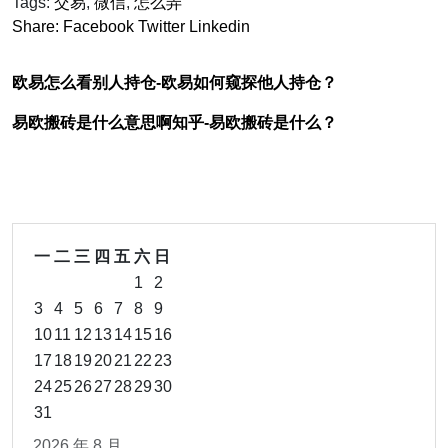
Tags:
交易
,
微信
,
怎么弄
Share:
Facebook
Twitter
Linkedin
欧易怎么看别人持仓-欧易如何窥探他人持仓？
易欧搬砖是什么意思啊知乎-易欧搬砖是什么？
一
二
三
四
五
六
日
1
2
3
4
5
6
7
8
9
10
11
12
13
14
15
16
17
18
19
20
21
22
23
24
25
26
27
28
29
30
31
2026 年 8 月