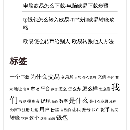
电脑欧易怎么下载-电脑欧易下载步骤
tp钱包怎么转入欧易-TP钱包欧易转账攻
略
欧易怎么转币给别人-欧易转账他人方法
标签
交易
为什么
一个
下载
充值
交易所
人气
什么意思
合约
商
我
怎么样
平台
地址
市场
怎么
怎么办
怎么看
家
官网
微信
们
是什么
提现
投资者
数字
投资
是什么意思
操作
杠杆
用户
货币
粉丝
让我
账号
比特币
注销
注册
自己的
账户
购买
钱包
转账
这个
软件
金融
选择