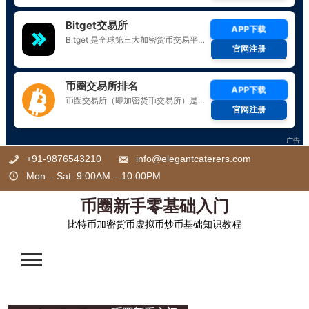
Skip
+91-9876543210
info@elegantcaterers.com
to
Mon – Sat: 9:00AM – 10:00PM
content
币圈新手零基础入门
比特币加密货币虚拟币炒币基础知识教程