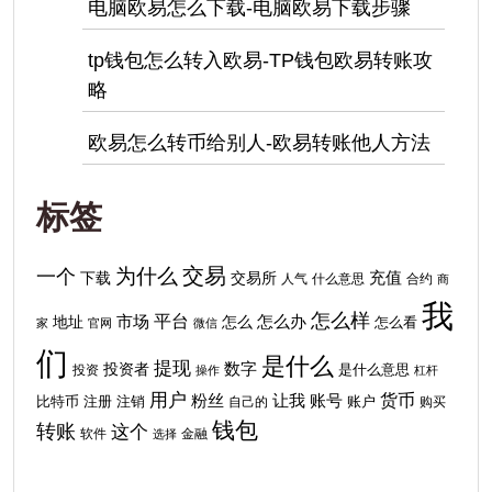
电脑欧易怎么下载-电脑欧易下载步骤
tp钱包怎么转入欧易-TP钱包欧易转账攻
略
欧易怎么转币给别人-欧易转账他人方法
标签
交易
为什么
一个
下载
充值
交易所
人气
什么意思
合约
商
我
怎么样
平台
地址
市场
怎么
怎么办
怎么看
家
官网
微信
们
是什么
提现
投资者
数字
投资
是什么意思
操作
杠杆
用户
货币
粉丝
让我
账号
比特币
注销
注册
自己的
账户
购买
钱包
转账
这个
软件
金融
选择