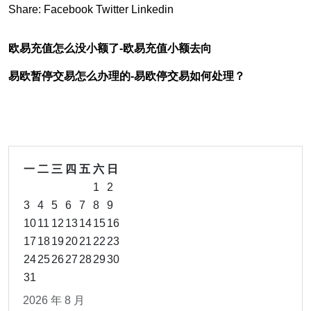
Share:
Facebook
Twitter
Linkedin
欧易充值怎么没小额了-欧易充值小额去向
易欧暂停交易怎么办理的-易欧停交易如何处理？
一
二
三
四
五
六
日
1
2
3
4
5
6
7
8
9
10
11
12
13
14
15
16
17
18
19
20
21
22
23
24
25
26
27
28
29
30
31
2026 年 8 月