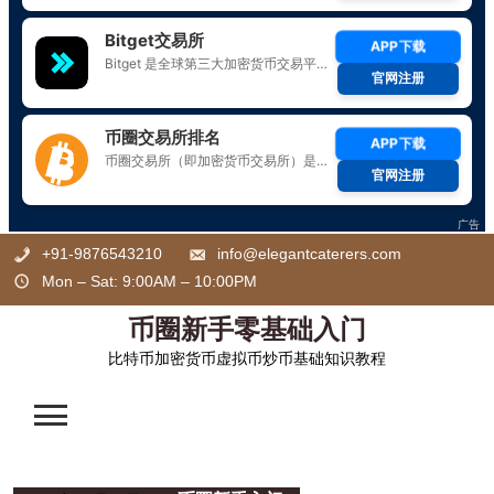
Skip
+91-9876543210
info@elegantcaterers.com
to
Mon – Sat: 9:00AM – 10:00PM
content
币圈新手零基础入门
比特币加密货币虚拟币炒币基础知识教程