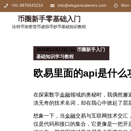
Skip
+91-9876543210
info@elegantcaterers.com
Mon 
to
content
币圈新手零基础入门
比特币加密货币虚拟币炒币基础知识教程
币圈新手入门
2025年12月17日
|
by
基础知识学习教程
欧易里面的api是什么
在探索数字
金融
领域的奥秘时，我偶然邂逅
淡无奇的技术名词，却在我心中掀起了层
想象一下，当
金融
交易与互联网技术交汇，
仅是代码和接口的集合，它更像是一把开