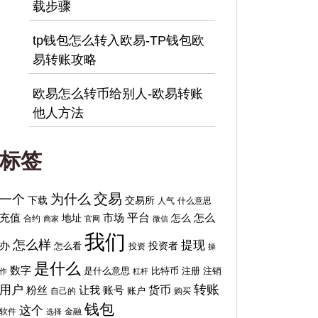
载步骤
tp钱包怎么转入欧易-TP钱包欧
易转账攻略
欧易怎么转币给别人-欧易转账
他人方法
标签
交易
为什么
一个
下载
交易所
人气
什么意思
平台
充值
地址
市场
怎么
怎么
合约
商家
官网
微信
我们
怎么样
提现
办
投资者
怎么看
投资
操
是什么
数字
比特币
注销
是什么意思
注册
作
杠杆
转账
用户
货币
粉丝
让我
账号
自己的
账户
购买
钱包
这个
软件
金融
选择