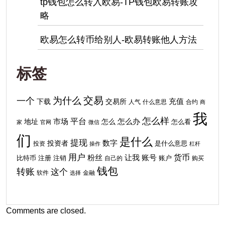
tp钱包怎么转入欧易-TP钱包欧易转账攻
略
欧易怎么转币给别人-欧易转账他人方法
标签
交易
为什么
一个
下载
充值
交易所
人气
什么意思
合约
商
我
怎么样
平台
地址
市场
怎么
怎么办
怎么看
家
官网
微信
们
是什么
提现
投资者
数字
投资
是什么意思
操作
杠杆
用户
货币
粉丝
让我
账号
比特币
注销
注册
自己的
账户
购买
钱包
转账
这个
软件
金融
选择
Comments are closed.