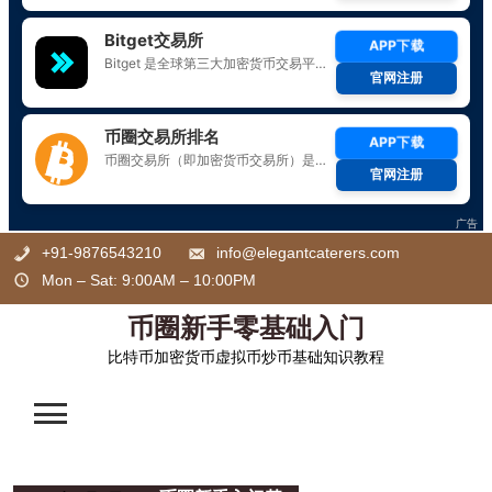
Skip
+91-9876543210
info@elegantcaterers.com
to
Mon – Sat: 9:00AM – 10:00PM
content
币圈新手零基础入门
比特币加密货币虚拟币炒币基础知识教程