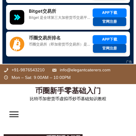
Skip
+91-9876543210
info@elegantcaterers.com
to
Mon – Sat: 9:00AM – 10:00PM
content
币圈新手零基础入门
比特币加密货币虚拟币炒币基础知识教程