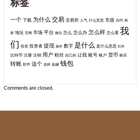
标签
交易
为什么
一个
下载
充值
交易所
人气
什么意思
合约
商
我
怎么样
平台
地址
市场
怎么
怎么办
怎么看
家
官网
微信
们
是什么
提现
投资者
数字
投资
是什么意思
操作
杠杆
用户
货币
粉丝
让我
账号
比特币
注销
注册
自己的
账户
购买
钱包
转账
这个
软件
金融
选择
Comments are closed.