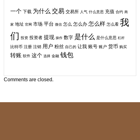
交易
为什么
一个
下载
充值
交易所
人气
什么意思
合约
商
我
怎么样
平台
地址
市场
怎么
怎么办
怎么看
家
官网
微信
们
是什么
提现
投资者
数字
投资
是什么意思
操作
杠杆
用户
货币
粉丝
让我
账号
比特币
注销
注册
自己的
账户
购买
钱包
转账
这个
软件
金融
选择
Comments are closed.