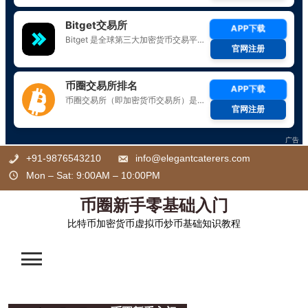
Skip
+91-9876543210
info@elegantcaterers.com
to
Mon – Sat: 9:00AM – 10:00PM
content
币圈新手零基础入门
比特币加密货币虚拟币炒币基础知识教程