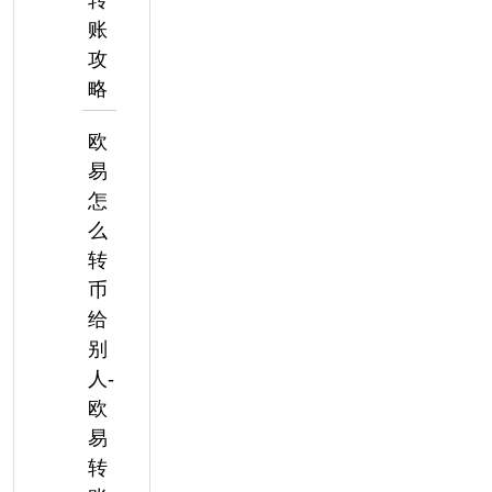
转
账
攻
略
欧
易
怎
么
转
币
给
别
人-
欧
易
转