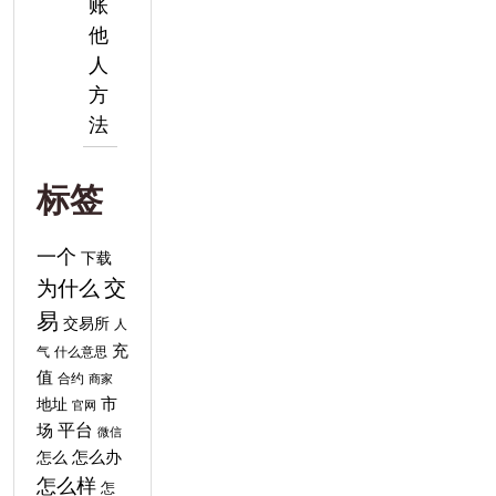
账
他
人
方
法
标签
一个
下载
交
为什么
易
交易所
人
充
气
什么意思
值
合约
商家
地址
市
官网
平台
场
微信
怎么
怎么办
怎么样
怎