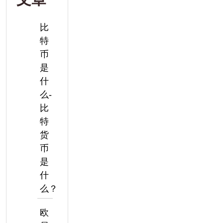
比
特
币
是
什
么-
比
特
货
币
是
什
么？
欧