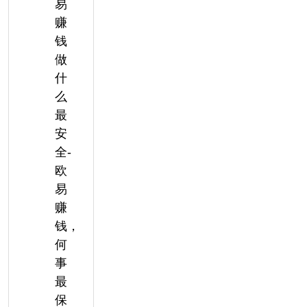
易
赚
钱
做
什
么
最
安
全-
欧
易
赚
钱，
何
事
最
保