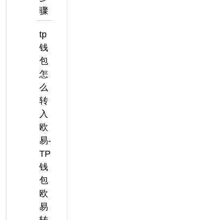
骤
tp
钱
包
怎
么
转
入
欧
易-
TP
钱
包
欧
易