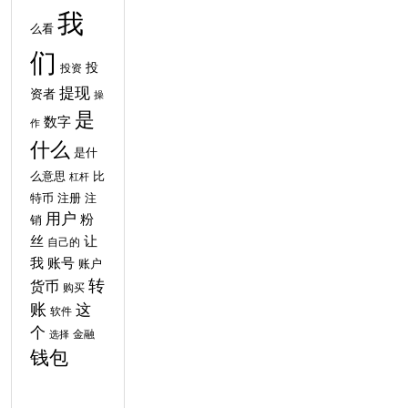
我
么看
们
投
投资
提现
资者
操
是
数字
作
什么
是什
比
么意思
杠杆
特币
注
注册
用户
粉
销
丝
让
自己的
我
账号
账户
转
货币
购买
账
这
软件
个
金融
选择
钱包