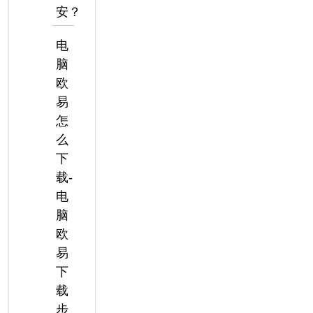
安？
电
脑
欧
易
怎
么
下
载-
电
脑
欧
易
下
载
步