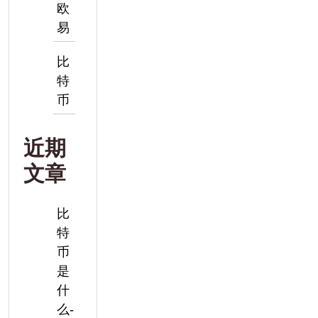
欧
易
比
特
币
近期
文章
比
特
币
是
什
么-