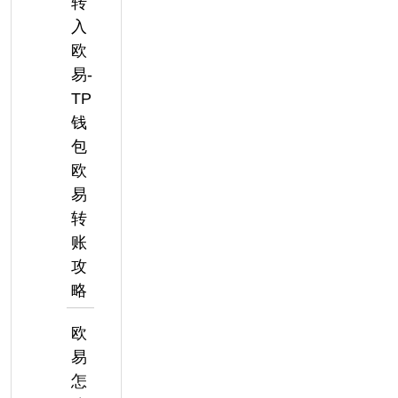
转
入
欧
易-
TP
钱
包
欧
易
转
账
攻
略
欧
易
怎