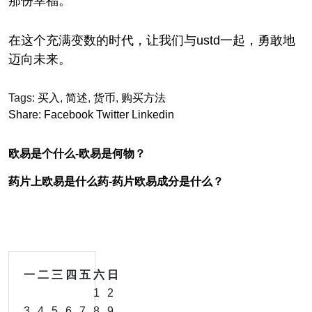
那份幸福。
在这个充满变数的时代，让我们与ustd一起，勇敢地
迈向未来。
Tags:
买入
,
简述
,
货币
,
购买方法
Share:
Facebook
Twitter
Linkedin
欧易是个什么-欧易是何物？
药片上欧易是什么药-药片欧易成分是什么？
一
二
三
四
五
六
日
1
2
3
4
5
6
7
8
9