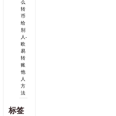
么
转
币
给
别
人-
欧
易
转
账
他
人
方
法
标签