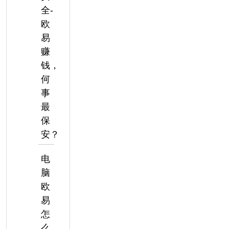
全-
欧
易
赚
钱，
何
事
最
保
安？
电
脑
欧
易
怎
么