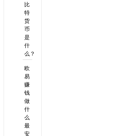
比
特
货
币
是
什
么？
欧
易
赚
钱
做
什
么
最
安