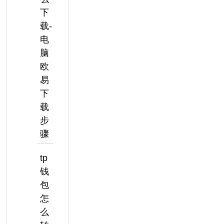
下
载-
电
脑
欧
易
下
载
步
骤
tp
钱
包
怎
么