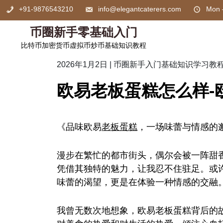
Skip
+91-9876543210
info@elegantcaterers.com
Mon 
to
content
币圈新手零基础入门
比特币加密货币虚拟币炒币基础知识教程
2026年1月2日
|
币圈新手入门基础知识学习教
欧易老板蛋糕怎么样-
《品味欧易
老板
蛋糕
，一场味蕾与情感的
漫步在繁忙的都市街头，偶尔会被一阵甜
凭借其独特的魅力，让我忍不住驻足。或
味蕾的渴望，更是在体验一种情感的交融
我曾无数次地想象，欧易老板蛋糕背后的