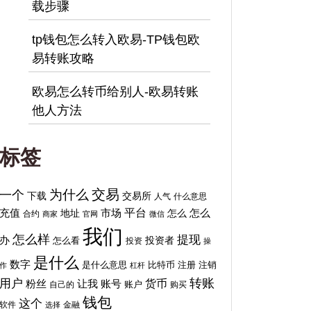
载步骤
tp钱包怎么转入欧易-TP钱包欧
易转账攻略
欧易怎么转币给别人-欧易转账
他人方法
标签
交易
为什么
一个
下载
交易所
人气
什么意思
平台
充值
地址
市场
怎么
怎么
合约
商家
官网
微信
我们
怎么样
提现
办
投资者
怎么看
投资
操
是什么
数字
比特币
注销
是什么意思
注册
作
杠杆
转账
用户
货币
粉丝
让我
账号
自己的
账户
购买
钱包
这个
软件
金融
选择