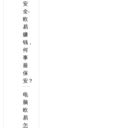
安
全-
欧
易
赚
钱，
何
事
最
保
安？
电
脑
欧
易
怎