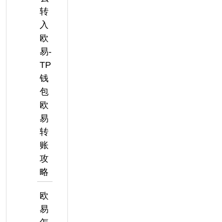
转
入
欧
易-
TP
钱
包
欧
易
转
账
攻
略
欧
易