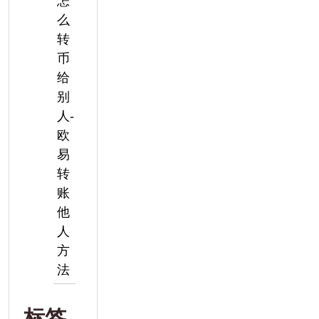
怎
么
转
币
给
别
人-
欧
易
转
账
他
人
方
法
标签