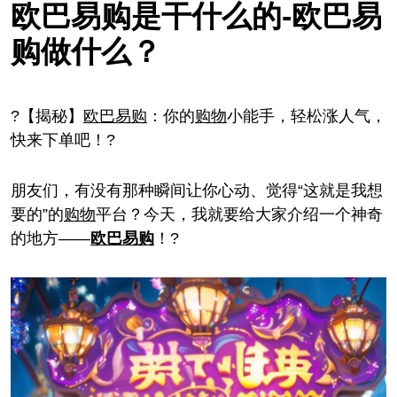
欧巴易购是干什么的-欧巴易
购做什么？
?【揭秘】
欧巴
易购
：你的
购物
小能手，轻松涨人气，
快来下单吧！?
朋友们，有没有那种瞬间让你心动、觉得“这就是我想
要的”的
购物
平台？今天，我就要给大家介绍一个神奇
的地方——
欧巴
易购
！?