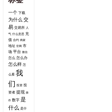
一个
下载
交
为什么
易
交易所
人
充
气
什么意思
值
合约
商家
地址
市
官网
平台
场
微信
怎么
怎么办
怎么样
怎
我
么看
们
投
投资
提现
资者
操
是
数字
作
什么
是什