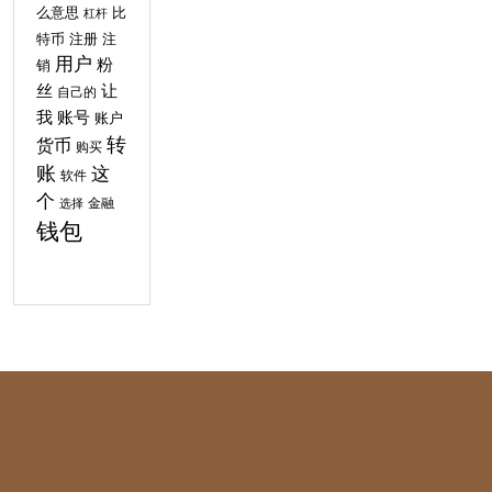
比
么意思
杠杆
特币
注
注册
用户
粉
销
丝
让
自己的
我
账号
账户
转
货币
购买
账
这
软件
个
金融
选择
钱包