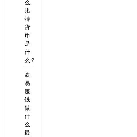
么-
比
特
货
币
是
什
么？
欧
易
赚
钱
做
什
么
最