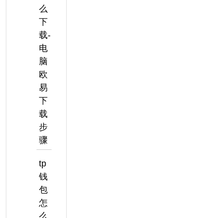
么
下
载-
电
脑
欧
易
下
载
步
骤
tp
钱
包
怎
么