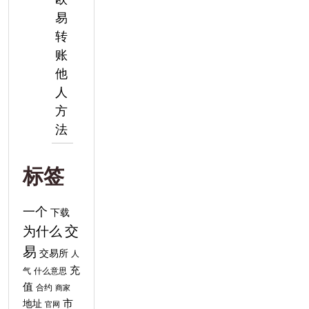
易
转
账
他
人
方
法
标签
一个
下载
交
为什么
易
交易所
人
充
气
什么意思
值
合约
商家
地址
市
官网