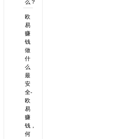
么？
欧
易
赚
钱
做
什
么
最
安
全-
欧
易
赚
钱，
何