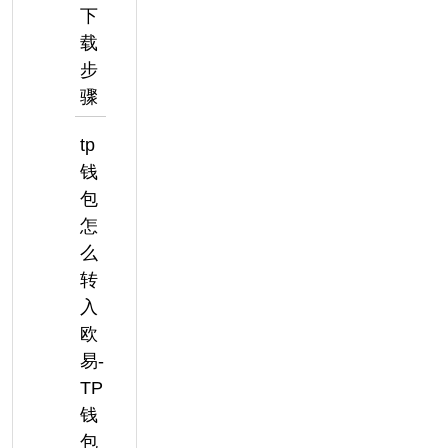
下
载
步
骤
tp
钱
包
怎
么
转
入
欧
易-
TP
钱
包