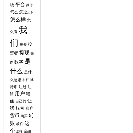
平台
场
微信
怎么
怎么办
怎么样
怎
我
么看
们
投
投资
提现
资者
操
是
数字
作
什么
是什
比
么意思
杠杆
特币
注
注册
用户
粉
销
丝
让
自己的
我
账号
账户
转
货币
购买
账
这
软件
个
金融
选择