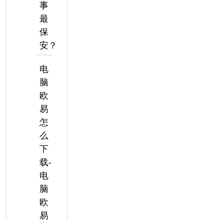
事
最
保
安？
电
脑
欧
易
怎
么
下
载-
电
脑
欧
易