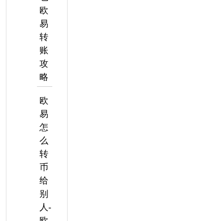
欧
易
转
账
攻
略
欧
易
怎
么
转
币
给
别
人-
欧