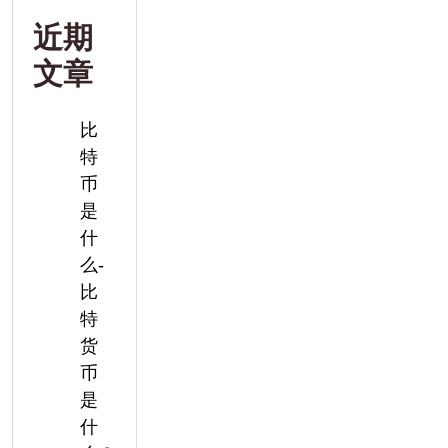
近期
文章
比
特
币
是
什
么-
比
特
货
币
是
什