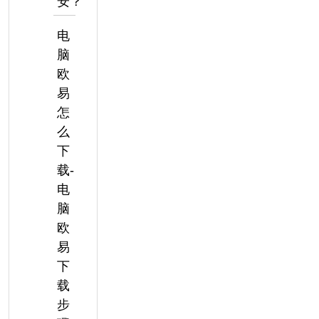
安？
电
脑
欧
易
怎
么
下
载-
电
脑
欧
易
下
载
步