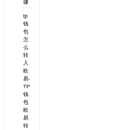
骤
tp
钱
包
怎
么
转
入
欧
易-
TP
钱
包
欧
易
转