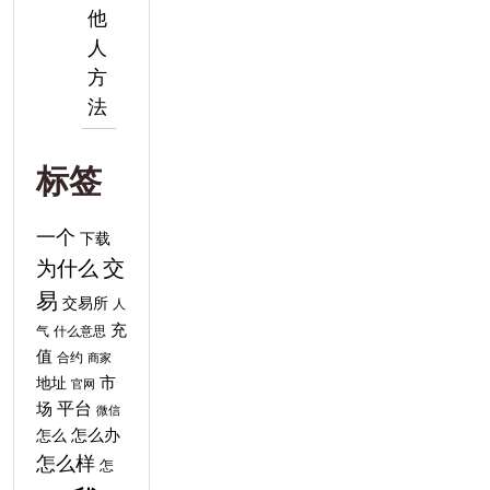
他
人
方
法
标签
一个
下载
交
为什么
易
交易所
人
充
气
什么意思
值
合约
商家
地址
市
官网
平台
场
微信
怎么
怎么办
怎么样
怎