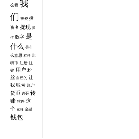
我
么看
们
投
投资
提现
资者
操
是
数字
作
什么
是什
比
么意思
杠杆
特币
注
注册
用户
粉
销
丝
让
自己的
我
账号
账户
转
货币
购买
账
这
软件
个
金融
选择
钱包