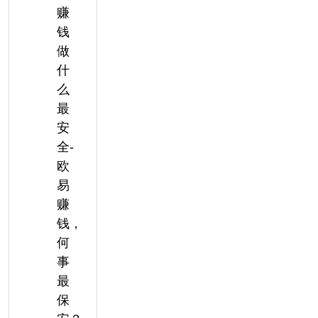
赚
钱
做
什
么
最
安
全-
欧
易
赚
钱，
何
事
最
保