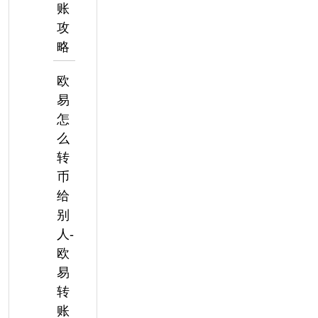
账
攻
略
欧
易
怎
么
转
币
给
别
人-
欧
易
转
账