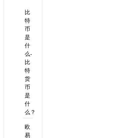
比
特
币
是
什
么-
比
特
货
币
是
什
么？
欧
易