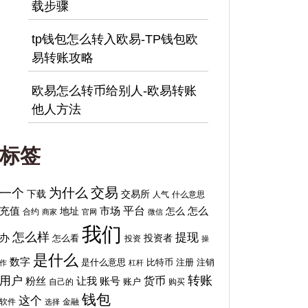
载步骤
tp钱包怎么转入欧易-TP钱包欧
易转账攻略
欧易怎么转币给别人-欧易转账
他人方法
标签
交易
为什么
一个
下载
交易所
人气
什么意思
平台
充值
地址
市场
怎么
怎么
合约
商家
官网
微信
我们
怎么样
提现
办
投资者
怎么看
投资
操
是什么
数字
比特币
注销
是什么意思
注册
作
杠杆
转账
用户
货币
粉丝
让我
账号
自己的
账户
购买
钱包
这个
软件
金融
选择