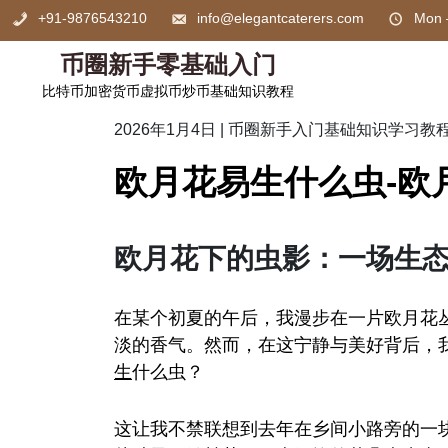
Skip
+91-9876543210
info@elegantcaterers.com
Mon 
to
content
币圈新手零基础入门
比特币加密货币虚拟币炒币基础知识教程
2026年1月4日
|
币圈新手入门基础知识学习教
欧月花易生什么虫-欧
欧月花下的虫影：一场生
在某个初夏的午后，我漫步在一片欧月花
淡的香气。然而，在这宁静与美好背后，
生
什么虫？
这让我不禁联想到去年在乡间小路旁的一