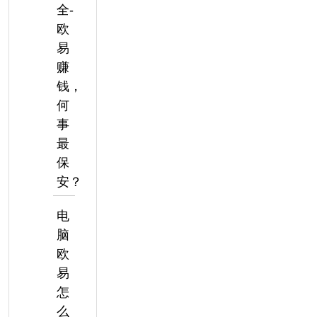
全-
欧
易
赚
钱，
何
事
最
保
安？
电
脑
欧
易
怎
么