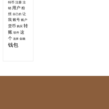
特币
注
注册
用户
粉
销
丝
让
自己的
我
账号
账户
转
货币
购买
账
这
软件
个
金融
选择
钱包