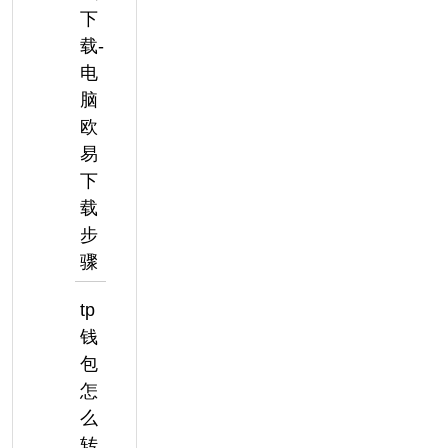
下
载-
电
脑
欧
易
下
载
步
骤
tp
钱
包
怎
么
转