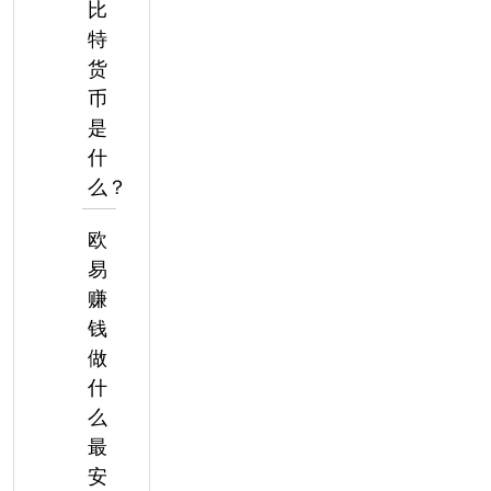
比
特
货
币
是
什
么？
欧
易
赚
钱
做
什
么
最
安