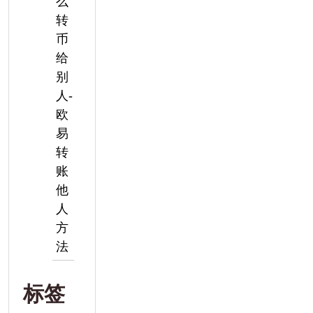
么
转
币
给
别
人-
欧
易
转
账
他
人
方
法
标签