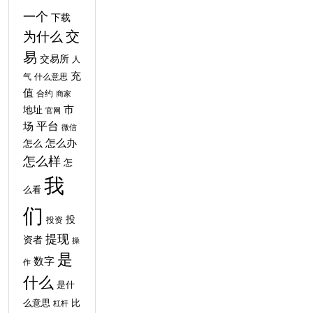
一个
下载
交
为什么
易
交易所
人
充
气
什么意思
值
合约
商家
地址
市
官网
平台
场
微信
怎么
怎么办
怎么样
怎
我
么看
们
投
投资
提现
资者
操
是
数字
作
什么
是什
比
么意思
杠杆