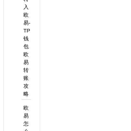
入
欧
易-
TP
钱
包
欧
易
转
账
攻
略
欧
易
怎