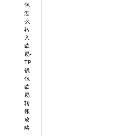
包
怎
么
转
入
欧
易-
TP
钱
包
欧
易
转
账
攻
略