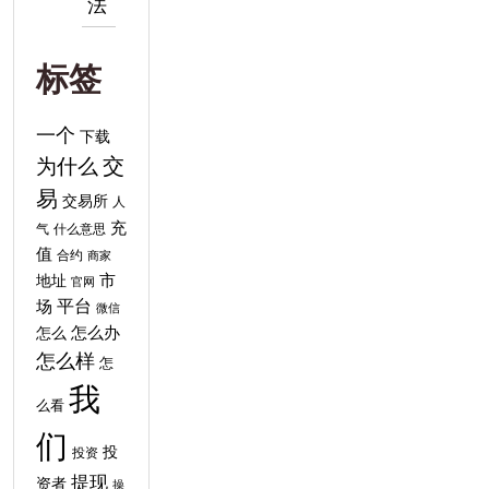
法
标签
一个
下载
交
为什么
易
交易所
人
充
气
什么意思
值
合约
商家
地址
市
官网
平台
场
微信
怎么
怎么办
怎么样
怎
我
么看
们
投
投资
提现
资者
操