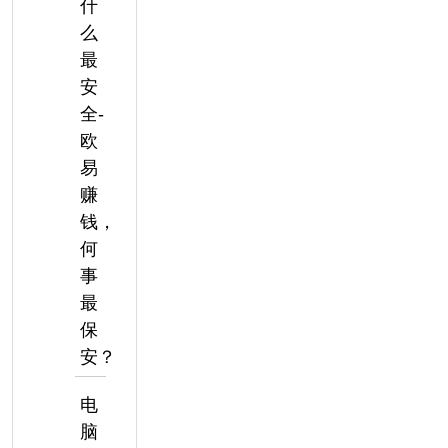
什
么
最
安
全-
欧
易
赚
钱，
何
事
最
保
安？
电
脑