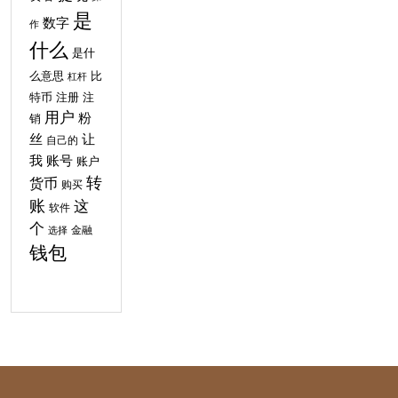
是
数字
作
什么
是什
比
么意思
杠杆
特币
注
注册
用户
粉
销
丝
让
自己的
我
账号
账户
转
货币
购买
账
这
软件
个
金融
选择
钱包