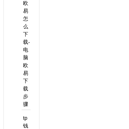
欧
易
怎
么
下
载-
电
脑
欧
易
下
载
步
骤
tp
钱