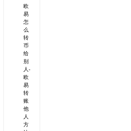
欧
易
怎
么
转
币
给
别
人-
欧
易
转
账
他
人
方