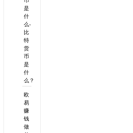
币
是
什
么-
比
特
货
币
是
什
么？
欧
易
赚
钱
做