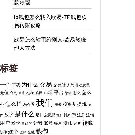
载步骤
tp钱包怎么转入欧易-TP钱包欧
易转账攻略
欧易怎么转币给别人-欧易转账
他人方法
标签
交易
为什么
一个
下载
交易所
人气
什么意思
平台
充值
地址
市场
怎么
怎么
合约
商家
官网
微信
我们
怎么样
提现
办
投资者
怎么看
投资
操
是什么
数字
比特币
注销
是什么意思
注册
作
杠杆
转账
用户
货币
粉丝
让我
账号
自己的
账户
购买
钱包
这个
软件
金融
选择